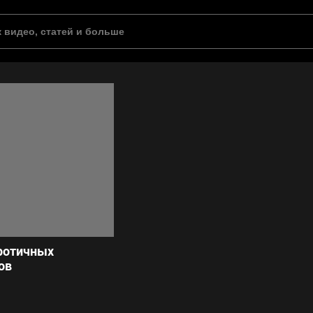
ротичных
ов